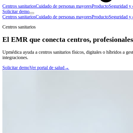
Centros sanitarios
Cuidado de personas mayores
Producto
Seguridad y
Solicitar demo
Centros sanitarios
Cuidado de personas mayores
Producto
Seguridad y
Centros sanitarios
El EMR que conecta centros, profesionales
Upmédica ayuda a centros sanitarios físicos, digitales o híbridos a gest
integraciones.
Solicitar demo
Ver portal de salud
→